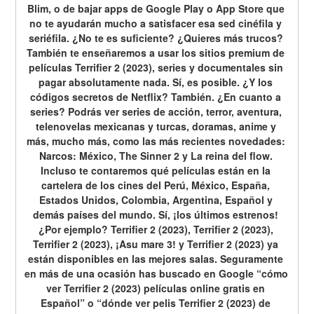
Blim, o de bajar apps de Google Play o App Store que 
no te ayudarán mucho a satisfacer esa sed cinéfila y 
seriéfila. ¿No te es suficiente? ¿Quieres más trucos? 
También te enseñaremos a usar los sitios premium de 
películas Terrifier 2 (2023), series y documentales sin 
pagar absolutamente nada. Sí, es posible. ¿Y los 
códigos secretos de Netflix? También. ¿En cuanto a 
series? Podrás ver series de acción, terror, aventura, 
telenovelas mexicanas y turcas, doramas, anime y 
más, mucho más, como las más recientes novedades: 
Narcos: México, The Sinner 2 y La reina del flow. 
Incluso te contaremos qué películas están en la 
cartelera de los cines del Perú, México, España, 
Estados Unidos, Colombia, Argentina, Español y 
demás países del mundo. Sí, ¡los últimos estrenos! 
¿Por ejemplo? Terrifier 2 (2023), Terrifier 2 (2023), 
Terrifier 2 (2023), ¡Asu mare 3! y Terrifier 2 (2023) ya 
están disponibles en las mejores salas. Seguramente 
en más de una ocasión has buscado en Google “cómo 
ver Terrifier 2 (2023) películas online gratis en 
Español” o “dónde ver pelis Terrifier 2 (2023) de 